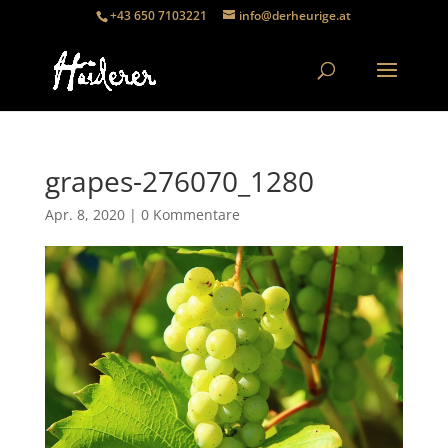
+43 650 7103221
info@derheurige.at
grapes-276070_1280
Apr. 8, 2020
|
0 Kommentare