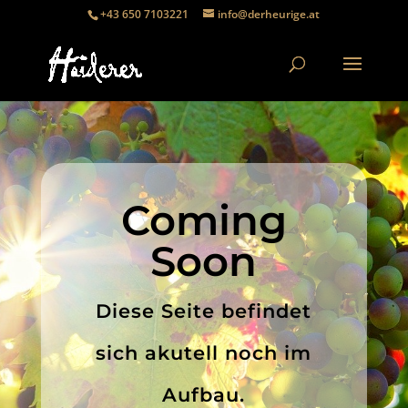
+43 650 7103221
info@derheurige.at
Coming
Soon
Diese Seite befindet
sich akutell noch im
Aufbau.